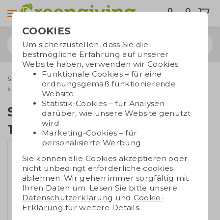
COOKIES
Um sicherzustellen, dass Sie die
bestmögliche Erfahrung auf unserer
Website haben, verwenden wir Cookies:
Funktionale Cookies – für eine
Samenpapier
Samenpapier A3 / A4 / A5 / A6
ordnungsgemäß funktionierende
Samenpapier A7 | 120gr./m2
Website
Statistik-Cookies – für Analysen
Samenpapier A7 |
darüber, wie unsere Website genutzt
wird
120gr./m2
Marketing-Cookies – für
personalisierte Werbung
Sie können alle Cookies akzeptieren oder
nicht unbedingt erforderliche cookies
ablehnen. Wir gehen immer sorgfältig mit
Ihren Daten um. Lesen Sie bitte unsere
Datenschutzerklärung
und
Cookie-
Erklärung
für weitere Details.