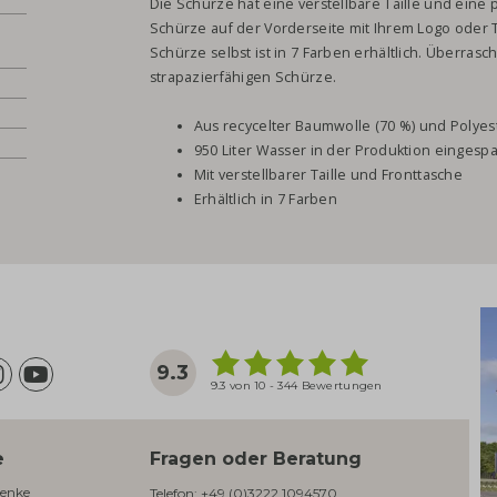
Die Schürze hat eine verstellbare Taille und eine
Schürze auf der Vorderseite mit Ihrem Logo oder T
Schürze selbst ist in 7 Farben erhältlich. Überras
strapazierfähigen Schürze.
Aus recycelter Baumwolle (70 %) und Polyest
950 Liter Wasser in der Produktion eingespa
Mit verstellbarer Taille und Fronttasche
Erhältlich in 7 Farben
9.3
9.3 von 10 - 344 Bewertungen
e
Fragen oder Beratung
enke​
Telefon:
+49 (0)3222 1094570