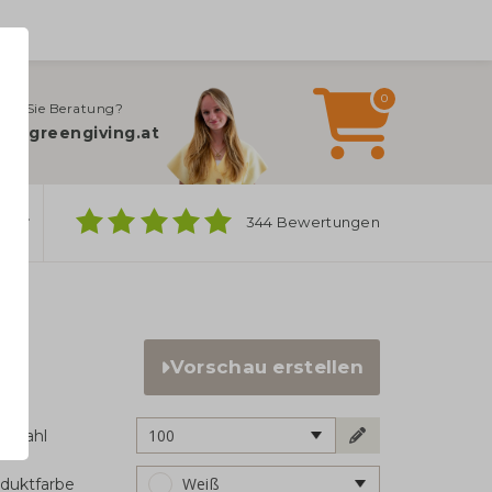
0
gen Sie Beratung?
fo@greengiving.at
ber
344 Bewertungen
Vorschau erstellen
100
ckzahl
Weiß
duktfarbe