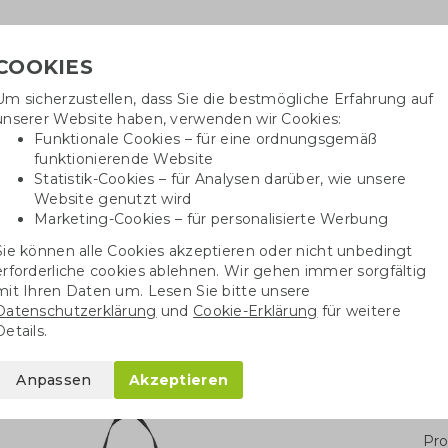
COOKIES
Um sicherzustellen, dass Sie die bestmögliche Erfahrung auf
Benöti
unserer Website haben, verwenden wir Cookies:
in
Funktionale Cookies – für eine ordnungsgemäß
funktionierende Website
Statistik-Cookies – für Analysen darüber, wie unsere
Website genutzt wird
Baumwolltaschen
Trinkwaren
Kugelschrei
Marketing-Cookies – für personalisierte Werbung
Sie können alle Cookies akzeptieren oder nicht unbedingt
che
Schürzen
Kochschürze aus recycelter Baumwolle
erforderliche cookies ablehnen. Wir gehen immer sorgfältig
mit Ihren Daten um. Lesen Sie bitte unsere
Datenschutzerklärung
und
Cookie-Erklärung
für weitere
recycelter Baumwolle
Details.
Anpassen
Akzeptieren
Stü
Pro