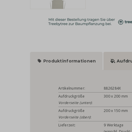
Produktinformationen
Aufdr
Artikelnummer:
8826284X
Aufdruckgröße
300 x 200 mm
Vorderseite (unten)
:
Aufdruckgröße
200 x 150 mm
Vorderseite (oben)
:
Lieferzeit:
9 Werktage
(einschl. Druck)