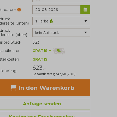
eferdatum
druck
1 Farbe
derseite (unten)
druck
kein Aufdruck
derseite (oben)
is pro Stück
6,23
GRATIS
+
sandkosten
stellkosten
GRATIS
623,-
tobetrag
Gesamtbetrag
747,60
(20%)
In den Warenkorb
Anfrage senden
Kostenlose Druckvorschau