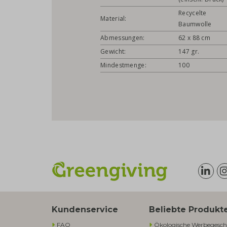
Recycelte
Material:
Baumwolle
Abmessungen:
62 x 88 cm
Gewicht:
147 gr.
Mindestmenge:
100
Kundenservice
Beliebte Produkt
FAQ
Ökologische Werbegesch