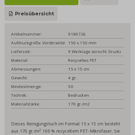
Preisübersicht
Artikelnummer:
9186726
Aufdruckgröße
Vorderseite
:
150 x 150 mm
Lieferzeit:
9 Werktage (einschl. Druck)
Material:
Recyceltes PET
Abmessungen:
15 x 15 cm
Gewicht:
4 gr.
Mindestmenge:
50
Technik:
Bedrucken
Materialstärke:
170 gr./m2
Dieses Reinigungstuch im Format 15 x 15 cm besteht
2
aus 170 gr./m
100 % recyceltem PET-Mikrofaser. Sie