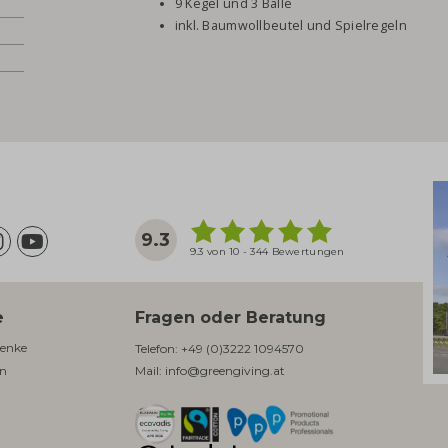
9 Kegel und 3 Bälle
inkl. Baumwollbeutel und Spielregeln
9.3
9.3 von 10 - 344 Bewertungen
e
Fragen oder Beratung
enke​
Telefon:
+49 (0)3222 1094570
en
Mail:
info@greengiving.at