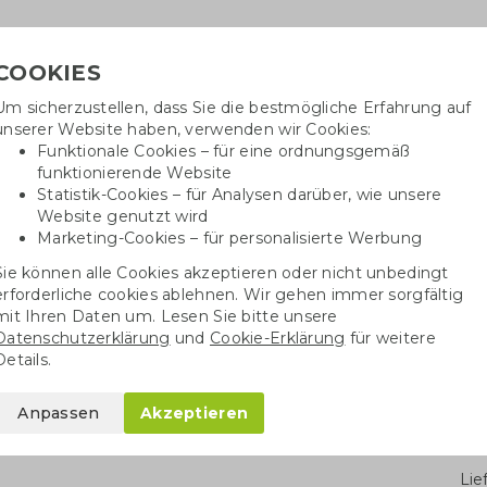
COOKIES
Um sicherzustellen, dass Sie die bestmögliche Erfahrung auf
Benöti
unserer Website haben, verwenden wir Cookies:
in
Funktionale Cookies – für eine ordnungsgemäß
funktionierende Website
Statistik-Cookies – für Analysen darüber, wie unsere
Website genutzt wird
Baumwolltaschen
Trinkwaren
Kugelschrei
Marketing-Cookies – für personalisierte Werbung
Sie können alle Cookies akzeptieren oder nicht unbedingt
iele
Spiele
Kegel-Set aus Holz
erforderliche cookies ablehnen. Wir gehen immer sorgfältig
mit Ihren Daten um. Lesen Sie bitte unsere
Datenschutzerklärung
und
Cookie-Erklärung
für weitere
z
Details.
Anpassen
Akzeptieren
Stü
Li