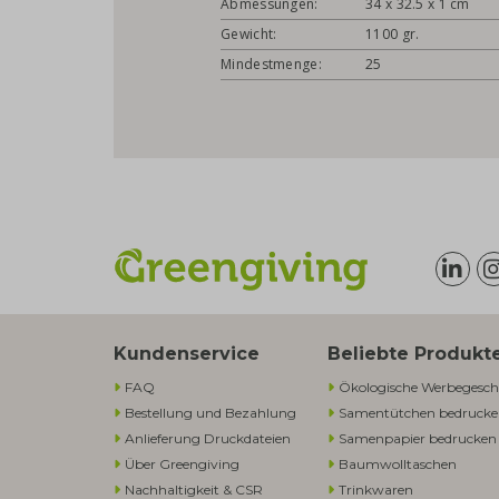
Abmessungen:
34 x 32.5 x 1 cm
Gewicht:
1100 gr.
Mindestmenge:
25
Kundenservice
Beliebte Produkt
FAQ
Ökologische Werbegesch
Bestellung und Bezahlung
Samentütchen bedruck
Anlieferung Druckdateien
Samenpapier bedrucken
Über Greengiving
Baumwolltaschen​
Nachhaltigkeit & CSR
Trinkwaren