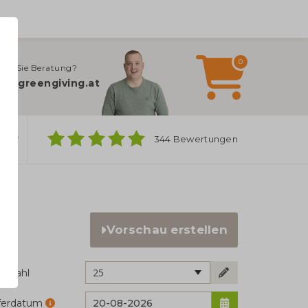
0
gen Sie Beratung?
fo@greengiving.at
ber
344 Bewertungen
Vorschau erstellen
25
ckzahl
eferdatum