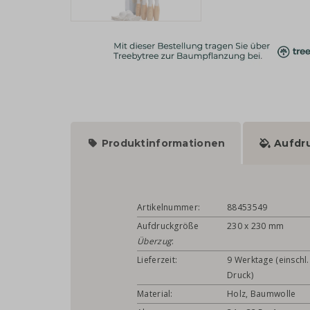
Produktinformationen
Aufdr
Artikelnummer:
88453549
Aufdruckgröße
230 x 230 mm
Überzug
:
Lieferzeit:
9 Werktage (einschl.
Druck)
Material:
Holz, Baumwolle