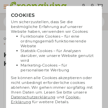
COOKIES
Um sicherzustellen, dass Sie die
bestmögliche Erfahrung auf unserer
Website haben, verwenden wir Cookies:
Funktionale Cookies – für eine
Outdoor & Freizeit
Spielzeug und Spiele
Spiele
ordnungsgemäß funktionierende
Kubb-Set aus Kiefernholz
Website
Statistik-Cookies – für Analysen
Kubb-Set aus
darüber, wie unsere Website genutzt
wird
Kiefernholz
Marketing-Cookies – für
personalisierte Werbung
Sie können alle Cookies akzeptieren oder
nicht unbedingt erforderliche cookies
ablehnen. Wir gehen immer sorgfältig mit
Ihren Daten um. Lesen Sie bitte unsere
Datenschutzerklärung
und
Cookie-
Erklärung
für weitere Details.