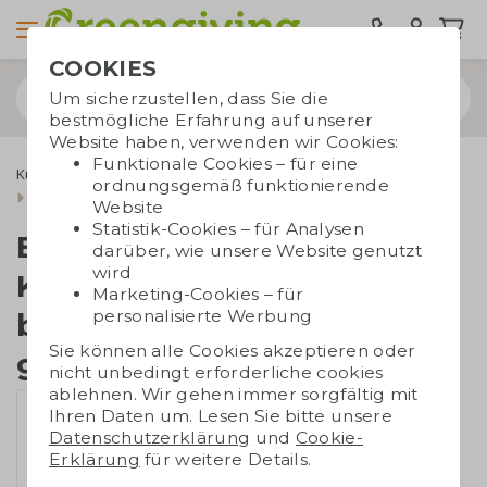
COOKIES
Um sicherzustellen, dass Sie die
bestmögliche Erfahrung auf unserer
Website haben, verwenden wir Cookies:
Funktionale Cookies – für eine
Kugelschreiber
Stifte gravieren
ordnungsgemäß funktionierende
Bambus-Kugelschreiber blauschreibend | gravieren
Website
Statistik-Cookies – für Analysen
Bambus-
darüber, wie unsere Website genutzt
wird
Kugelschreiber
Marketing-Cookies – für
personalisierte Werbung
blauschreibend |
Sie können alle Cookies akzeptieren oder
gravieren
nicht unbedingt erforderliche cookies
ablehnen. Wir gehen immer sorgfältig mit
Ihren Daten um. Lesen Sie bitte unsere
Datenschutzerklärung
und
Cookie-
Erklärung
für weitere Details.