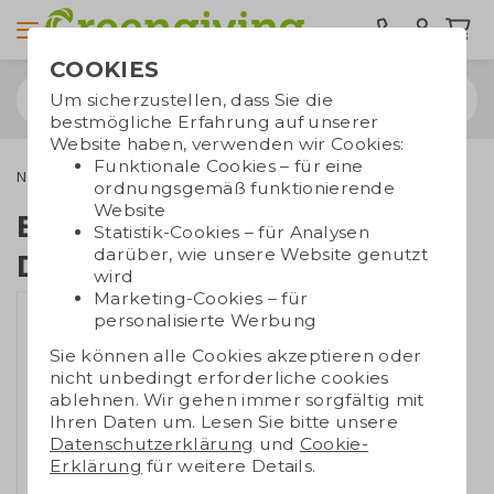
COOKIES
Um sicherzustellen, dass Sie die
bestmögliche Erfahrung auf unserer
Website haben, verwenden wir Cookies:
Funktionale Cookies – für eine
Nachhaltige Kleidung
T-Shirts
Baumwoll-T-Shirt Damen
ordnungsgemäß funktionierende
Website
Baumwoll-T-Shirt
Statistik-Cookies – für Analysen
darüber, wie unsere Website genutzt
Damen
wird
Marketing-Cookies – für
personalisierte Werbung
Sie können alle Cookies akzeptieren oder
nicht unbedingt erforderliche cookies
ablehnen. Wir gehen immer sorgfältig mit
Ihren Daten um. Lesen Sie bitte unsere
Datenschutzerklärung
und
Cookie-
Erklärung
für weitere Details.