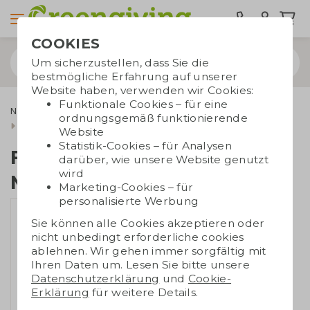
COOKIES
Um sicherzustellen, dass Sie die
bestmögliche Erfahrung auf unserer
Website haben, verwenden wir Cookies:
Funktionale Cookies – für eine
Nachhaltige Kleidung
T-Shirts
ordnungsgemäß funktionierende
Fairtrade T-Shirt Männer V-Ausschnitt
Website
Statistik-Cookies – für Analysen
Fairtrade T-Shirt
darüber, wie unsere Website genutzt
wird
Männer V-Ausschnitt
Marketing-Cookies – für
personalisierte Werbung
Sie können alle Cookies akzeptieren oder
nicht unbedingt erforderliche cookies
ablehnen. Wir gehen immer sorgfältig mit
Ihren Daten um. Lesen Sie bitte unsere
Datenschutzerklärung
und
Cookie-
Erklärung
für weitere Details.