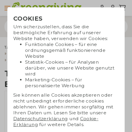
COOKIES
Um sicherzustellen, dass Sie die
bestmögliche Erfahrung auf unserer
Website haben, verwenden wir Cookies:
Funktionale Cookies – für eine
Taschen bedrucken
Tragetaschen
Baumwolltaschen
ordnungsgemäß funktionierende
Taschen aus recycelter Baumwolle
Website
Tasche aus recycelter Baumwolle
Statistik-Cookies – für Analysen
darüber, wie unsere Website genutzt
Tasche aus recycelter
wird
Marketing-Cookies – für
Baumwolle
personalisierte Werbung
Sie können alle Cookies akzeptieren oder
nicht unbedingt erforderliche cookies
ablehnen. Wir gehen immer sorgfältig mit
Ihren Daten um. Lesen Sie bitte unsere
Datenschutzerklärung
und
Cookie-
Erklärung
für weitere Details.