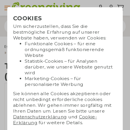
COOKIES
Um sicherzustellen, dass Sie die
bestmögliche Erfahrung auf unserer
Website haben, verwenden wir Cookies:
Funktionale Cookies – für eine
Essbare Werbegeschenke
Tony's Chocolonely
ordnungsgemäß funktionierende
Tony's Chocolonely (180 Gr.) Premium
Website
Statistik-Cookies – für Analysen
Tony's Chocolonely
darüber, wie unsere Website genutzt
wird
(180 Gr.) Premium
Marketing-Cookies – für
personalisierte Werbung
Sie können alle Cookies akzeptieren oder
nicht unbedingt erforderliche cookies
ablehnen. Wir gehen immer sorgfältig mit
Ihren Daten um. Lesen Sie bitte unsere
Datenschutzerklärung
und
Cookie-
Erklärung
für weitere Details.