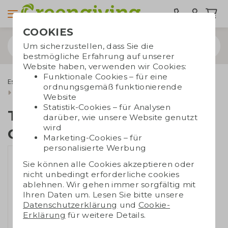
COOKIES
Um sicherzustellen, dass Sie die
bestmögliche Erfahrung auf unserer
Website haben, verwenden wir Cookies:
Funktionale Cookies – für eine
Essbare Werbegeschenke
Tony's Chocolonely
ordnungsgemäß funktionierende
Tony's Chocolonely 50 Gr. doppelt
Website
Statistik-Cookies – für Analysen
Tony's Chocolonely 50
darüber, wie unsere Website genutzt
wird
Gr. doppelt
Marketing-Cookies – für
personalisierte Werbung
Sie können alle Cookies akzeptieren oder
nicht unbedingt erforderliche cookies
ablehnen. Wir gehen immer sorgfältig mit
Ihren Daten um. Lesen Sie bitte unsere
Datenschutzerklärung
und
Cookie-
Erklärung
für weitere Details.