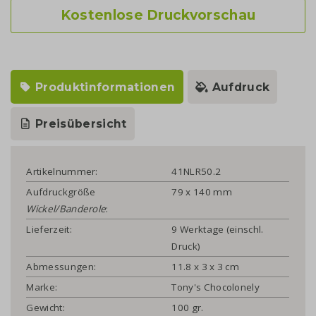
Kostenlose Druckvorschau
Produktinformationen
Aufdruck
Preisübersicht
Artikelnummer:
41NLR50.2
Aufdruckgröße
79 x 140 mm
Wickel/Banderole
:
Lieferzeit:
9 Werktage (einschl.
Druck)
Abmessungen:
11.8 x 3 x 3 cm
Marke:
Tony's Chocolonely
Gewicht:
100 gr.