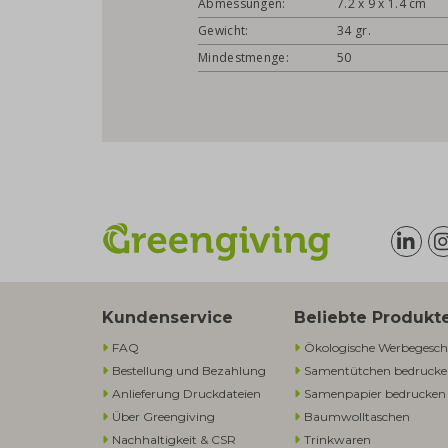
Abmessungen:
7.2 x 9 x 1.4 cm
Gewicht:
34 gr.
Mindestmenge:
50
Kundenservice
Beliebte Produkt
FAQ
Ökologische Werbegesch
Bestellung und Bezahlung
Samentütchen bedruck
Anlieferung Druckdateien
Samenpapier bedrucken
Über Greengiving
Baumwolltaschen​
Nachhaltigkeit & CSR
Trinkwaren