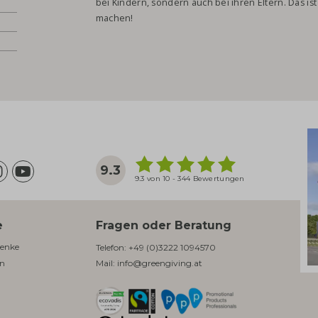
bei Kindern, sondern auch bei ihren Eltern. Das ist
machen!
9.3
9.3 von 10 - 344 Bewertungen
e
Fragen oder Beratung
enke​
Telefon:
+49 (0)3222 1094570
en
Mail:
info@greengiving.at