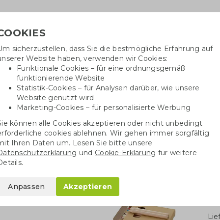
COOKIES
Um sicherzustellen, dass Sie die bestmögliche Erfahrung auf
Benöti
unserer Website haben, verwenden wir Cookies:
in
Funktionale Cookies – für eine ordnungsgemäß
funktionierende Website
Statistik-Cookies – für Analysen darüber, wie unsere
Website genutzt wird
Baumwolltaschen
Trinkwaren
Kugelschrei
Marketing-Cookies – für personalisierte Werbung
Sie können alle Cookies akzeptieren oder nicht unbedingt
iele
Spielsachen
8-teiliges Buntstifteset
erforderliche cookies ablehnen. Wir gehen immer sorgfältig
mit Ihren Daten um. Lesen Sie bitte unsere
Datenschutzerklärung
und
Cookie-Erklärung
für weitere
fteset
Details.
Anpassen
Akzeptieren
Stü
Li