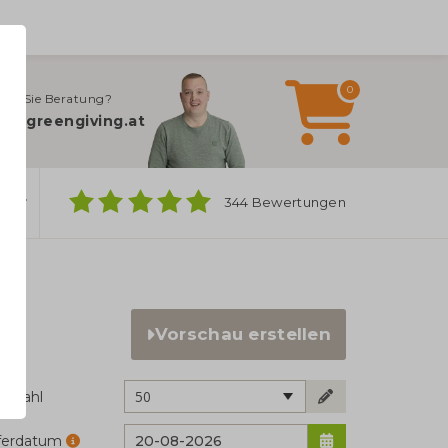
0
gen Sie Beratung?
fo@greengiving.at
ber
344 Bewertungen
Vorschau erstellen
50
ckzahl
eferdatum