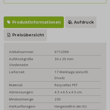
Produktinformationen
Aufdruck
Preisübersicht
Artikelnummer:
9712099
Aufdruckgröße
30 x 25 mm
Vorderseite
:
Lieferzeit:
17 Werktage (einschl.
Druck)
Material:
Recyceltes PET
Abmessungen:
4.5 x 6.5 x 4.5 cm
Mindestmenge:
250
Herkunftsregion:
Hergestellt in der EU