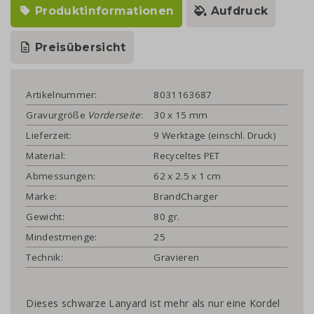
Produktinformationen
Aufdruck
Preisübersicht
Artikelnummer:
8031163687
Gravurgröße
Vorderseite
:
30 x 15 mm
Lieferzeit:
9 Werktage (einschl. Druck)
Material:
Recyceltes PET
Abmessungen:
62 x 2.5 x 1 cm
Marke:
BrandCharger
Gewicht:
80 gr.
Mindestmenge:
25
Technik:
Gravieren
Dieses schwarze Lanyard ist mehr als nur eine Kordel