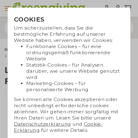
COOKIES
Um sicherzustellen, dass Sie die
bestmögliche Erfahrung auf unserer
Website haben, verwenden wir Cookies:
Funktionale Cookies – für eine
Bürobedarf
Umweltfreundlicher Bürobedarf
ordnungsgemäß funktionierende
Lanyard aus PET-Flaschen
Website
Statistik-Cookies – für Analysen
Lanyard aus PET-
darüber, wie unsere Website genutzt
wird
Flaschen
Marketing-Cookies – für
personalisierte Werbung
Sie können alle Cookies akzeptieren oder
nicht unbedingt erforderliche cookies
ablehnen. Wir gehen immer sorgfältig mit
Ihren Daten um. Lesen Sie bitte unsere
Datenschutzerklärung
und
Cookie-
Erklärung
für weitere Details.