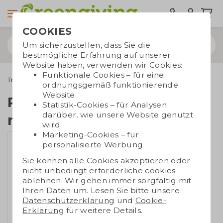
COOKIES
Um sicherzustellen, dass Sie die
bestmögliche Erfahrung auf unserer
Website haben, verwenden wir Cookies:
Funktionale Cookies – für eine
Trinkwaren
Wasserflaschen
RPET Trinkflasche 600 ml
ordnungsgemäß funktionierende
Website
RPET Trinkflasche 600
Statistik-Cookies – für Analysen
darüber, wie unsere Website genutzt
ml
wird
Marketing-Cookies – für
personalisierte Werbung
Sie können alle Cookies akzeptieren oder
nicht unbedingt erforderliche cookies
ablehnen. Wir gehen immer sorgfältig mit
Ihren Daten um. Lesen Sie bitte unsere
Datenschutzerklärung
und
Cookie-
Erklärung
für weitere Details.