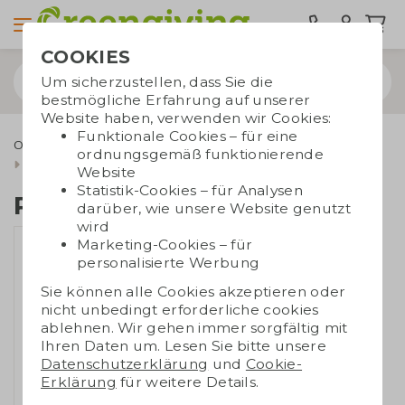
COOKIES
Um sicherzustellen, dass Sie die
bestmögliche Erfahrung auf unserer
Website haben, verwenden wir Cookies:
Funktionale Cookies – für eine
Outdoor & Freizeit
Werbegeschenke für den Außenbereich
ordnungsgemäß funktionierende
Park- und Visitenkarte
Website
Statistik-Cookies – für Analysen
Park- und Visitenkarte
darüber, wie unsere Website genutzt
wird
Marketing-Cookies – für
personalisierte Werbung
Sie können alle Cookies akzeptieren oder
nicht unbedingt erforderliche cookies
ablehnen. Wir gehen immer sorgfältig mit
Ihren Daten um. Lesen Sie bitte unsere
Datenschutzerklärung
und
Cookie-
Erklärung
für weitere Details.