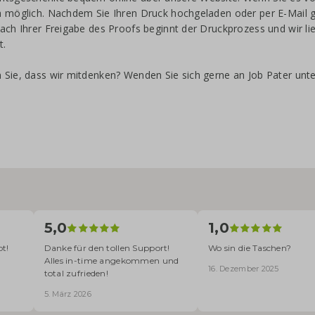
 möglich. Nachdem Sie Ihren Druck hochgeladen oder per E-Mail g
ach Ihrer Freigabe des Proofs beginnt der Druckprozess und wir l
t.
Sie, dass wir mitdenken? Wenden Sie sich gerne an Job Pater unte
5,0
1,0
pt!
Danke für den tollen Support!
Wo sin die Taschen?
Alles in-time angekommen und
16. Dezember 2025
total zufrieden!
5. März 2026