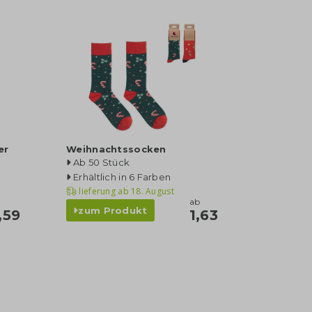
er
Weihnachtssocken
Ab 50 Stück
Erhältlich in 6 Farben
lieferung ab
18. August
ab
zum Produkt
,59
1,63