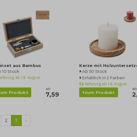
inset aus Bambus
Kerze mit Holzuntersetz
 10 Stück
Ab 50 Stück
ieferung ab
18. August
Erhältlich in 2 Farben
lieferung ab
18. August
ab
ab
zum Produkt
zum Produkt
7,59
2
2
3
›