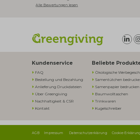
Alle Bewertungen lesen
Kundenservice
Beliebte Produkt
FAQ
Ökologische Werbegesch
Bestellung und Bezahlung
Samentütchen bedruck
Anlieferung Druckdateien
Samenpapier bedrucken
Über Greengiving
Baumwolltaschen​
Nachhaltigkeit & CSR
Trinkwaren
Kontakt
Kugelschreiber
AGB
Impressum
Datenschutzerklärung
Cookie-Erklärun