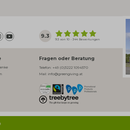
9.3
9.3 von 10 - 344 Bewertungen
e
Fragen oder Beratung
enke​
Telefon:
+49 (0)3222 1094570
en
Mail:
info@greengiving.at
g