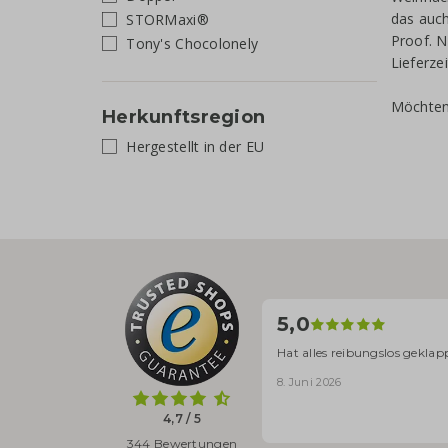
das auch
STORMaxi®
Proof. N
Tony's Chocolonely
Lieferzei
Möchten 
Herkunftsregion
Hergestellt in der EU
5,0
Hat alles reibungslos geklap
8. Juni 2026
4,7 / 5
344 Bewertungen