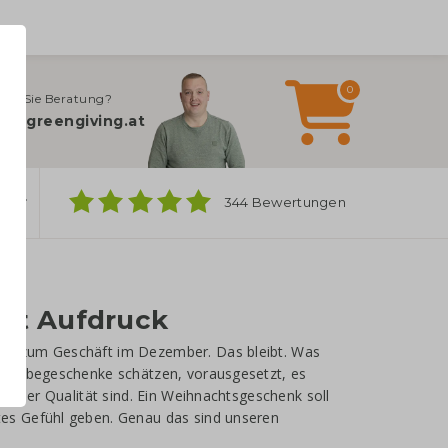
0
gen Sie Beratung?
fo@greengiving.at
ber
344 Bewertungen
it Aufdruck
rn zum Geschäft im Dezember. Das bleibt. Was
n Werbegeschenke schätzen, vorausgesetzt, es
hender Qualität sind. Ein Weihnachtsgeschenk soll
es Gefühl geben. Genau das sind unseren