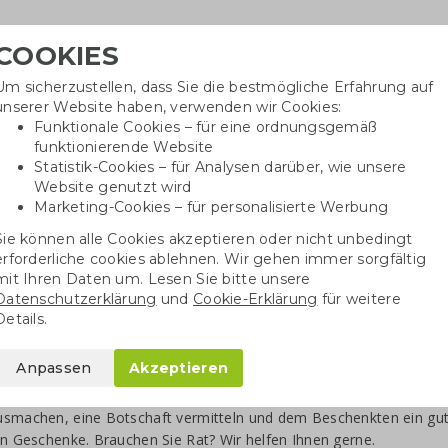
COOKIES
Um sicherzustellen, dass Sie die bestmögliche Erfahrung auf
Benöti
unserer Website haben, verwenden wir Cookies:
in
Funktionale Cookies – für eine ordnungsgemäß
funktionierende Website
Statistik-Cookies – für Analysen darüber, wie unsere
Website genutzt wird
Baumwolltaschen
Trinkwaren
Kugelschrei
Marketing-Cookies – für personalisierte Werbung
Sie können alle Cookies akzeptieren oder nicht unbedingt
erforderliche cookies ablehnen. Wir gehen immer sorgfältig
henke
Spezielle Geschenke
mit Ihren Daten um. Lesen Sie bitte unsere
Datenschutzerklärung
und
Cookie-Erklärung
für weitere
ondere Weihnachtsgeschenke m
Details.
htspakete und Geschenke zum Jahresende gehören in vielen Lände
Anpassen
Akzeptieren
ert, sind Form und Inhalt. Untersuchungen zeigen, dass Mensche
sich um Produkte, die tatsächlich etwas beitragen und von ausreic
usmachen, eine Botschaft vermitteln und dem Beschenkten ein gut
en Geschenke. Brauchen Sie Rat? Wir helfen Ihnen gerne.