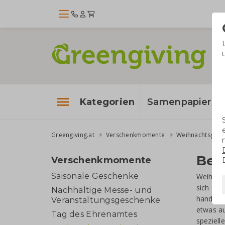
Kategorien
Samenpapier
Greengiving.at
Verschenkmomente
Weihnachtsgesc
Bes
Verschenkmomente
Saisonale Geschenke
Weihnac
sich änd
Nachhaltige Messe- und
handelt 
Veranstaltungsgeschenke
etwas a
Tag des Ehrenamtes
speziell