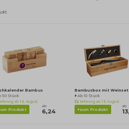
ukt
schkalender Bambus
Bambusbox mit Weinset
b 50 Stück
Ab 10 Stück
ieferung ab
18. August
lieferung ab
18. August
ab
ab
zum Produkt
zum Produkt
6,24
13