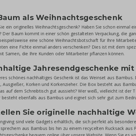
 Baum als Weihnachtsgeschenk
ie ein originelles Weihnachtsgeschenk? Haben Sie schon einmal e
? Der Baum kommt in einer schön gestalteten Verpackung, die gan
eispielsweise eine schöne Weihnachtsbotschaft für Ihre Mitarbeite
ten eine Fichte einmal anders verschenken? Dies ist mit dem spezi
it Samen, die Ihre Kunden oder Mitarbeiter pflanzen können.
hhaltige Jahresendgeschenke mit
eres schönes nachhaltiges Geschenk ist das Weinset aus Bambus. 
, Ausgießer, Korken und Korkenzieher. Die Box besteht aus Bambus
as auf dem Schreibtisch gut aussieht? Wer weiß, vielleicht ist der
 besteht ebenfalls aus Bambus und eignet sich sehr gut zum Bedr
ellen Sie originelle nachhaltige
ngiving sind viele Gadgets erhältlich, die sich perfekt als beson
sprechern aus Bambus bis hin zu einem recycelten Rucksack aus PE
tsgeschenke bequem online über unsere Website. Wenn Sie es vorz