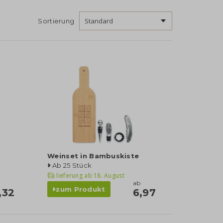
Sortierung
Weinset in Bambuskiste
Ab 25 Stück
lieferung ab
18. August
ab
zum Produkt
,32
6,97