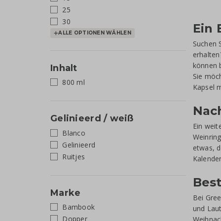
25
30
Ein
ALLE OPTIONEN WÄHLEN
Suchen S
erhalten
können b
Inhalt
Sie möch
800 ml
Kapsel m
Nac
Gelinieerd / weiß
Ein weit
Blanco
Weinring
Gelinieerd
etwas, d
Ruitjes
Kalender
Best
Marke
Bei Gree
Bambook
und Laut
Dopper
Weihnach