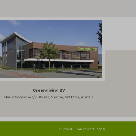
Greengiving BV
Nauschgasse 4/3/2, #1092, Vienna, WI 1220, Austria
9.3 von 10 - 344 Bewertungen