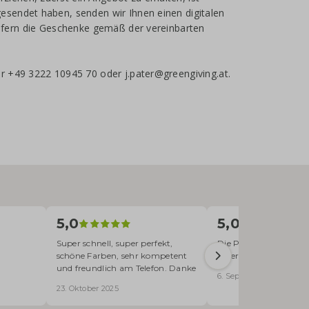
esendet haben, senden wir Ihnen einen digitalen
iefern die Geschenke gemäß der vereinbarten
r +49 3222 10945 70 oder j.pater@greengiving.at.
5,0
5,0
Super schnell, super perfekt,
Die Prüfung der Druc
schöne Farben, sehr kompetent
eurer Seite vor der Dr
und freundlich am Telefon. Danke
6. September 2025
23. Oktober 2025