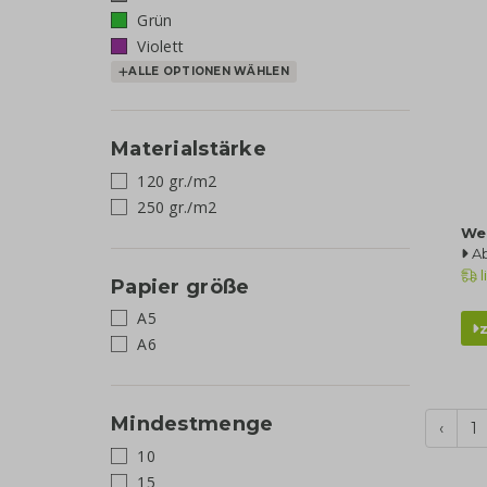
Grün
Violett
ALLE OPTIONEN WÄHLEN
Materialstärke
120 gr./m2
250 gr./m2
We
Ab
l
Papier größe
A5
A6
Mindestmenge
‹
1
10
15