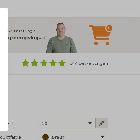
0
gen Sie Beratung?
fo@greengiving.at
ber
344 Bewertungen
50
ckzahl
Braun
duktfarbe