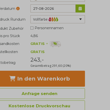
eferdatum
Vollfarbe
fdruck Rundum
Personennamen
dukt Zubehör
is pro Stück
4,86
GRATIS
+
sandkosten
stellkosten
GRATIS
243,-
tobetrag
Gesamtbetrag
291,60
(20%)
In den Warenkorb
Anfrage senden
Kostenlose Druckvorschau