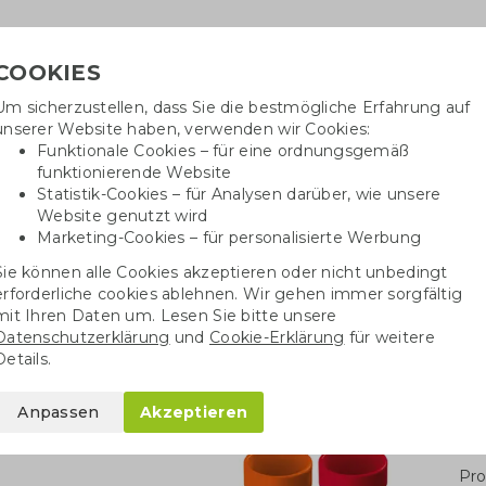
COOKIES
Um sicherzustellen, dass Sie die bestmögliche Erfahrung auf
Benöti
unserer Website haben, verwenden wir Cookies:
in
Funktionale Cookies – für eine ordnungsgemäß
funktionierende Website
Statistik-Cookies – für Analysen darüber, wie unsere
Website genutzt wird
Baumwolltaschen
Trinkwaren
Kugelschrei
Marketing-Cookies – für personalisierte Werbung
Sie können alle Cookies akzeptieren oder nicht unbedingt
ko-Kaffeebecher
erforderliche cookies ablehnen. Wir gehen immer sorgfältig
mit Ihren Daten um. Lesen Sie bitte unsere
Datenschutzerklärung
und
Cookie-Erklärung
für weitere
r
Details.
Anpassen
Akzeptieren
Stü
Pro