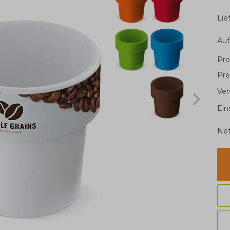
Li
Au
Pro
Pre
Ver
Ein
Net