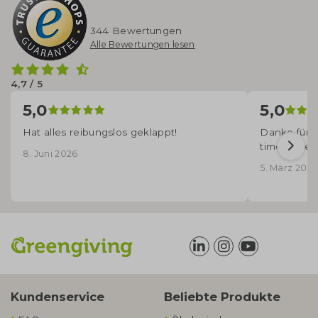
344 Bewertungen
Alle Bewertungen lesen
4,7 / 5
5,0
5,0
Hat alles reibungslos geklappt!
Danke für d
time angek
8. Juni 2026
5. März 2026
Kundenservice
Beliebte Produkte