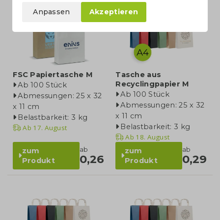
vollfarbe
Anpassen
Akzeptieren
FSC Papiertasche M
Tasche aus
Recyclingpapier M
Ab 100 Stück
Ab 100 Stück
Abmessungen: 25 x 32
Abmessungen: 25 x 32
x 11 cm
x 11 cm
Belastbarkeit: 3 kg
Belastbarkeit: 3 kg
Ab
17. August
Ab
18. August
ab
ab
zum
zum
0,26
0,29
Produkt
Produkt