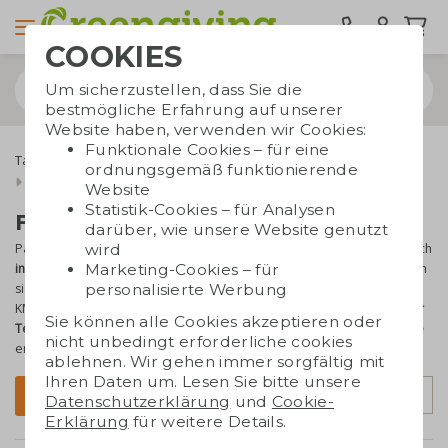
COOKIES
Um sicherzustellen, dass Sie die
bestmögliche Erfahrung auf unserer
Website haben, verwenden wir Cookies:
Funktionale Cookies – für eine
Taschen bedrucken
Tragetaschen
Papiertüten
ordnungsgemäß funktionierende
Farbige Papiertaschen
Website
Statistik-Cookies – für Analysen
Farbige Papiertaschen
darüber, wie unsere Website genutzt
wird
Papiertaschen, die es nicht nur in Braun und Weiß gibt, sondern auch
Marketing-Cookies – für
in anderen Farben
: Dann sind Sie bei uns genau richtig! Die Taschen
personalisierte Werbung
sind in verschiedenen Größen erhältlich und eignen sich ideal für
KMU. Die Papiertragetaschen können
mit Ihrem eigenen Logo oder
Sie können alle Cookies akzeptieren oder
Text
bedruckt werden, so dass eine schöne
personalisierte Tasche
nicht unbedingt erforderliche cookies
entsteht.
ablehnen. Wir gehen immer sorgfältig mit
Ihren Daten um. Lesen Sie bitte unsere
Sortierung
Filter
Datenschutzerklärung
und
Cookie-
Erklärung
für weitere Details.