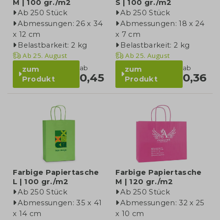
M | 100 gr./m2
S | 100 gr./m2
Ab 250 Stück
Ab 250 Stück
Abmessungen: 26 x 34
Abmessungen: 18 x 24
x 12 cm
x 7 cm
Belastbarkeit: 2 kg
Belastbarkeit: 2 kg
Ab
25. August
Ab
25. August
ab
ab
zum
zum
0,45
0,36
Produkt
Produkt
Farbige Papiertasche
Farbige Papiertasche
L | 100 gr./m2
M | 120 gr./m2
Ab 250 Stück
Ab 250 Stück
Abmessungen: 35 x 41
Abmessungen: 32 x 25
x 14 cm
x 10 cm